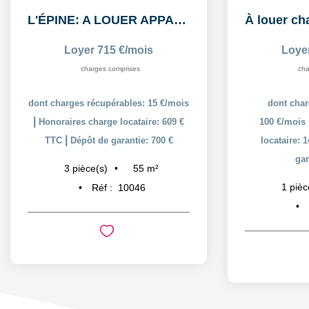
L'ÉPINE: A LOUER APPARTEMENT T3 55,38m² AVEC COUR ET PLACE...
Loyer 715 €/mois
Loye
charges comprises
cha
dont charges récupérables: 15 €/mois
dont char
|
Honoraires charge locataire: 609 €
100 €/mois
|
TTC
Dépôt de garantie: 700 €
locataire: 
gar
55
m²
3
pièce(s)
1
pièc
Réf :
10046