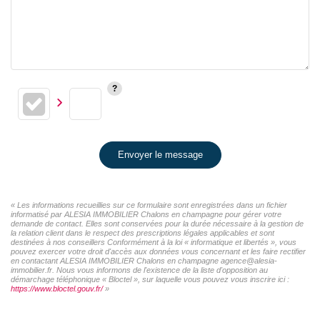
Envoyer le message
« Les informations recueillies sur ce formulaire sont enregistrées dans un fichier
informatisé par ALESIA IMMOBILIER Chalons en champagne pour gérer votre
demande de contact. Elles sont conservées pour la durée nécessaire à la gestion de
la relation client dans le respect des prescriptions légales applicables et sont
destinées à nos conseillers Conformément à la loi « informatique et libertés », vous
pouvez exercer votre droit d'accès aux données vous concernant et les faire rectifier
en contactant ALESIA IMMOBILIER Chalons en champagne agence@alesia-
immobilier.fr. Nous vous informons de l'existence de la liste d'opposition au
démarchage téléphonique « Bloctel », sur laquelle vous pouvez vous inscrire ici :
https://www.bloctel.gouv.fr/
»