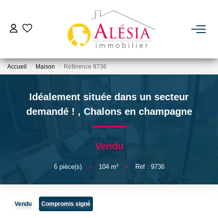
ACHETER
Accueil
Maison
Référence 9736
LOUER
Idéalement située dans un secteur
BIENS VENDUS / LOUÉS
demandé !
,
Chalons en champagne
ESTIMER
Vendu
NOTRE AGENCE
6
pièce(s)
•
104
m²
•
Réf : 9736
Qui Sommes Nous
Vendu
Compromis signé