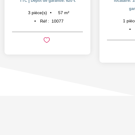
|
TTC
Dépôt de garantie: 620 €
locataire: 
gar
57
m²
3
pièce(s)
1
pièc
Réf :
10077