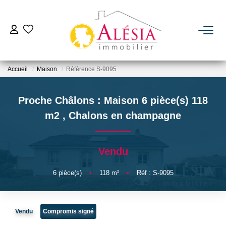
ACHETER
Accueil
Maison
Référence S-9095
LOUER
Proche Châlons : Maison 6 pièce(s) 118
BIENS VENDUS / LOUÉS
m2
,
Chalons en champagne
ESTIMER
Vendu
NOTRE AGENCE
6
pièce(s)
•
118
m²
•
Réf : S-9095
Qui Sommes Nous
Vendu
Compromis signé