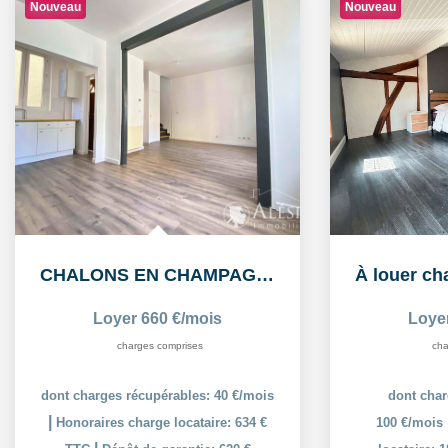
Nouveau
Nouveau
CHALONS EN CHAMPAGNE: Appartement T3 en duplex
Loyer 660 €/mois
Loye
charges comprises
cha
dont charges récupérables: 40 €/mois
dont char
|
Honoraires charge locataire: 634 €
100 €/mois