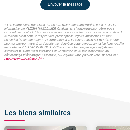
Envoyer le message
« Les informations recueillies sur ce formulaire sont enregistrées dans un fichier
informatisé par ALESIA IMMOBILIER Chalons en champagne pour gérer votre
demande de contact. Elles sont conservées pour la durée nécessaire à la gestion de
la relation client dans le respect des prescriptions légales applicables et sont
destinées à nos conseillers Conformément à la loi « informatique et libertés », vous
pouvez exercer votre droit d'accès aux données vous concernant et les faire rectifier
en contactant ALESIA IMMOBILIER Chalons en champagne agence@alesia-
immobilier.fr. Nous vous informons de l'existence de la liste d'opposition au
démarchage téléphonique « Bloctel », sur laquelle vous pouvez vous inscrire ici :
https://www.bloctel.gouv.fr/
»
Les biens similaires