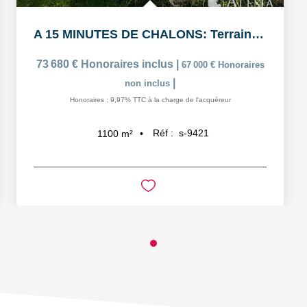
A 15 MINUTES DE CHALONS: Terrain à bâtir viabilisé de...
73 680 €
Honoraires inclus
|
67 000 €
Honoraires
|
non inclus
Honoraires : 9,97% TTC à la charge de l'acquéreur
Réf :
s-9421
1100
m²