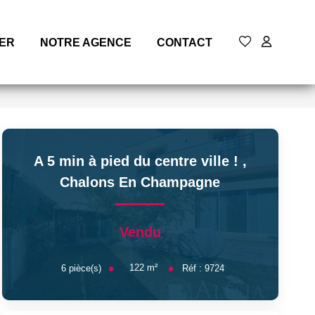
MER
NOTRE AGENCE
CONTACT
A 5 min à pied du centre ville !
,
Chalons En Champagne
Vendu
122
m²
6
pièce(s)
Réf :
9724