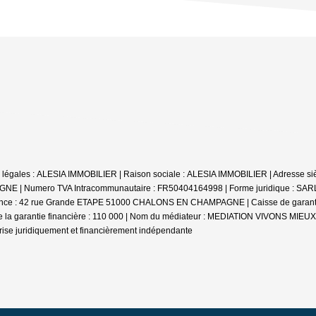
tions légales : ALESIA IMMOBILIER | Raison sociale : ALESIA IMMOBILIER | Adresse
Numero TVA Intracommunautaire : FR50404164998 | Forme juridique : SARL | C
rance : 42 rue Grande ETAPE 51000 CHALONS EN CHAMPAGNE | Caisse de garantie f
 la garantie financière : 110 000 | Nom du médiateur : MEDIATION VIVONS MIEU
rise juridiquement et financièrement indépendante