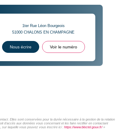
1ter Rue Léon Bourgeois
51000
CHALONS EN CHAMPAGNE
Nous écrire
Voir le numéro
act. Elles sont conservées pour la durée nécessaire à la gestion de la relation
roit d'accès aux données vous concernant et les faire rectifier en contactant
sur laquelle vous pouvez vous inscrire ici :
https://www.bloctel.gouv.fr/
»