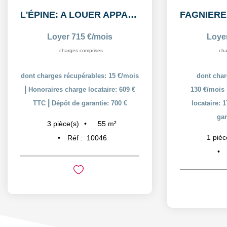
L'ÉPINE: A LOUER APPARTEMENT T3 55,38m² AVEC COUR ET PLACE...
Loyer 715 €/mois
Loye
charges comprises
cha
dont charges récupérables: 15 €/mois
dont char
|
Honoraires charge locataire: 609 €
130 €/mois
|
TTC
Dépôt de garantie: 700 €
locataire: 
gar
55
m²
3
pièce(s)
1
pièc
Réf :
10046