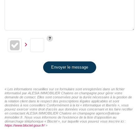
Envoyer le message
« Les informations recueillies sur ce formulaire sont enregistrées dans un fichier
informatisé par ALESIA IMMOBILIER Chalons en champagne pour gérer votre
demande de contact. Elles sont conservées pour la durée nécessaire à la gestion de
la relation client dans le respect des prescriptions légales applicables et sont
destinées à nos conseillers Conformément à la loi « informatique et libertés », vous
pouvez exercer votre droit d'accès aux données vous concernant et les faire rectifier
en contactant ALESIA IMMOBILIER Chalons en champagne agence@alesia-
immobilier.fr. Nous vous informons de l'existence de la liste d'opposition au
démarchage téléphonique « Bloctel », sur laquelle vous pouvez vous inscrire ici :
https://www.bloctel.gouv.fr/
»