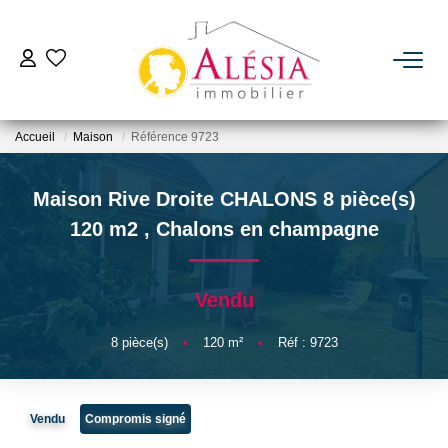
ACHETER
Accueil
Maison
Référence 9723
LOUER
Maison Rive Droite CHALONS 8 pièce(s)
BIENS VENDUS / LOUÉS
120 m2
,
Chalons en champagne
ESTIMER
Vendu
NOTRE AGENCE
8
pièce(s)
•
120
m²
•
Réf : 9723
Qui Sommes Nous
Vendu
Compromis signé