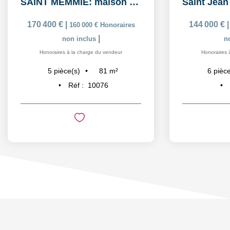
SAINT MEMMIE: maison de 5 pièces sur 574m² de parcelle de...
170 400 €
|
144 000 €
160 000 €
Honoraires
|
non inclus
n
Honoraires à la charge du vendeur
Honoraires 
81
m²
5
pièce(s)
6
pièce
Réf :
10076