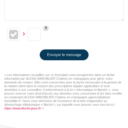
Envoyer le message
« Les informations recueillies sur ce formulaire sont enregistrées dans un fichier
informatisé par ALESIA IMMOBILIER Chalons en champagne pour gérer votre
demande de contact. Elles sont conservées pour la durée nécessaire à la gestion de
la relation client dans le respect des prescriptions légales applicables et sont
destinées à nos conseillers Conformément à la loi « informatique et libertés », vous
pouvez exercer votre droit d'accès aux données vous concernant et les faire rectifier
en contactant ALESIA IMMOBILIER Chalons en champagne agence@alesia-
immobilier.fr. Nous vous informons de l'existence de la liste d'opposition au
démarchage téléphonique « Bloctel », sur laquelle vous pouvez vous inscrire ici :
https://www.bloctel.gouv.fr/
»