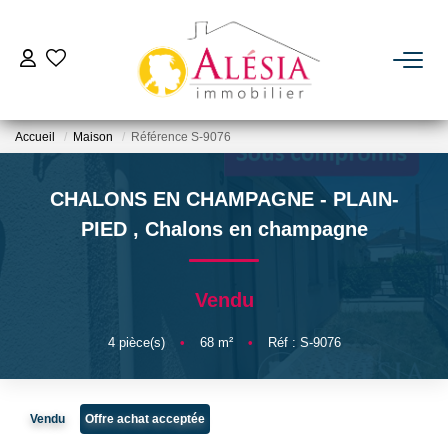
ACHETER
Accueil
Maison
Référence S-9076
LOUER
CHALONS EN CHAMPAGNE - PLAIN-
BIENS VENDUS / LOUÉS
PIED
,
Chalons en champagne
ESTIMER
Vendu
NOTRE AGENCE
4
pièce(s)
•
68
m²
•
Réf : S-9076
Qui Sommes Nous
Vendu
Offre achat acceptée