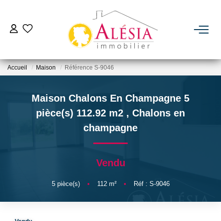
ACHETER
Accueil
Maison
Référence S-9046
LOUER
Maison Chalons En Champagne 5
BIENS VENDUS / LOUÉS
pièce(s) 112.92 m2
,
Chalons en
champagne
ESTIMER
Vendu
NOTRE AGENCE
5
pièce(s)
•
112
m²
•
Réf : S-9046
Qui Sommes Nous