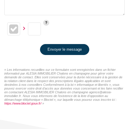
Envoyer le message
« Les informations recueillies sur ce formulaire sont enregistrées dans un fichier
informatisé par ALESIA IMMOBILIER Chalons en champagne pour gérer votre
demande de contact. Elles sont conservées pour la durée nécessaire à la gestion de
la relation client dans le respect des prescriptions légales applicables et sont
destinées à nos conseillers Conformément à la loi « informatique et libertés », vous
pouvez exercer votre droit d'accès aux données vous concernant et les faire rectifier
en contactant ALESIA IMMOBILIER Chalons en champagne agence@alesia-
immobilier.fr. Nous vous informons de l'existence de la liste d'opposition au
démarchage téléphonique « Bloctel », sur laquelle vous pouvez vous inscrire ici :
https://www.bloctel.gouv.fr/
»