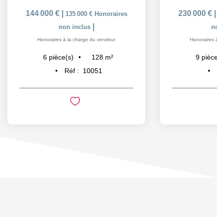
144 000 €
|
230 000 €
135 000 €
Honoraires
|
non inclus
n
Honoraires à la charge du vendeur
Honoraires 
128
m²
6
pièce(s)
9
pièce
Réf :
10051