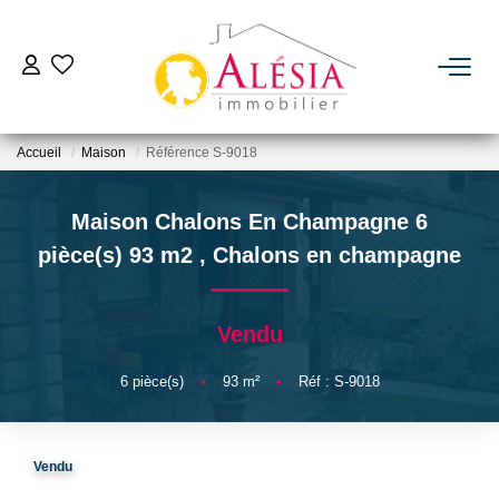
ACHETER
Accueil
Maison
Référence S-9018
LOUER
Maison Chalons En Champagne 6
BIENS VENDUS / LOUÉS
pièce(s) 93 m2
,
Chalons en champagne
ESTIMER
Vendu
NOTRE AGENCE
6
pièce(s)
•
93
m²
•
Réf : S-9018
Qui Sommes Nous
Vendu