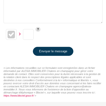
Envoyer le message
« Les informations recueillies sur ce formulaire sont enregistrées dans un fichier
informatisé par ALESIA IMMOBILIER Chalons en champagne pour gérer votre
demande de contact. Elles sont conservées pour la durée nécessaire à la gestion de
la relation client dans le respect des prescriptions légales applicables et sont
destinées à nos conseillers Conformément à la loi « informatique et libertés », vous
pouvez exercer votre droit d'accès aux données vous concernant et les faire rectifier
en contactant ALESIA IMMOBILIER Chalons en champagne agence@alesia-
immobilier.fr. Nous vous informons de l'existence de la liste d'opposition au
démarchage téléphonique « Bloctel », sur laquelle vous pouvez vous inscrire ici :
https://www.bloctel.gouv.fr/
»