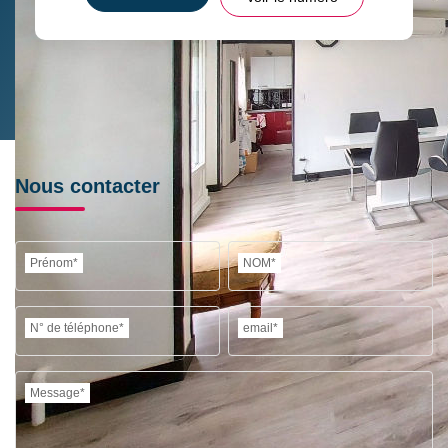
Nous contacter
Prénom*
NOM*
N° de téléphone*
email*
Message*