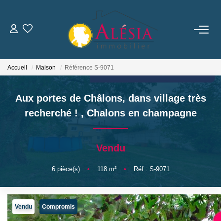
ACHETER
Accueil
Maison
Référence S-9071
LOUER
Aux portes de Châlons, dans village très
BIENS VENDUS / LOUÉS
recherché !
,
Chalons en champagne
ESTIMER
Vendu
NOTRE AGENCE
6
pièce(s)
•
118
m²
•
Réf : S-9071
Qui Sommes Nous
Vendu
Compromis