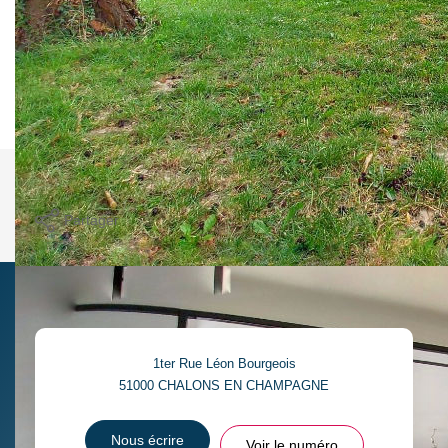
un salon/séjour avec accès balcon, salle de bains, WC. 2
garages, buanderie, cuisine d'été et dépendances. Le tout
sur un terrain clos de 686m².
Elle n'attend plus que vous !
Nos honoraires
Nous contacter
Imprimer
Partager
1ter Rue Léon Bourgeois
51000
CHALONS EN CHAMPAGNE
Nous écrire
Voir le numéro