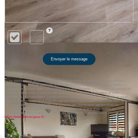
Envoyer le message
« Les informations recueillies sur ce formulaire sont enregistrées dans un fichier
informatisé par ALESIA IMMOBILIER Chalons en champagne pour gérer votre
demande de contact. Elles sont conservées pour la durée nécessaire à la gestion de
la relation client dans le respect des prescriptions légales applicables et sont
destinées à nos conseillers Conformément à la loi « informatique et libertés », vous
pouvez exercer votre droit d'accès aux données vous concernant et les faire rectifier
en contactant ALESIA IMMOBILIER Chalons en champagne agence@alesia-
immobilier.fr. Nous vous informons de l'existence de la liste d'opposition au
démarchage téléphonique « Bloctel », sur laquelle vous pouvez vous inscrire ici :
https://www.bloctel.gouv.fr/
»