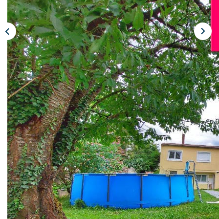
CONTACT
Description
Réf : S-9071
Réf. S-9071 : CHALONS EN CHAMPAGNE Maison située
dans un secteur calme et recherché offrant 4 chambres
dont une suite parentale avec dressing et salle de douche,