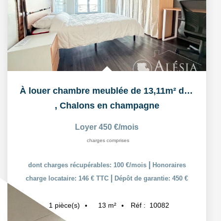
À louer chambre meublée de 13,11m² dans un logement...
,
Chalons en champagne
Loyer 450 €/mois
charges comprises
|
dont charges récupérables: 100 €/mois
Honoraires
|
charge locataire: 146 € TTC
Dépôt de garantie: 450 €
13
m²
Réf :
10082
1
pièce(s)