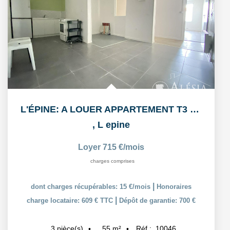
L'ÉPINE: A LOUER APPARTEMENT T3 55,38m² AVEC COUR ET PLACE...
,
L epine
Loyer 715 €/mois
charges comprises
|
dont charges récupérables: 15 €/mois
Honoraires
|
charge locataire: 609 € TTC
Dépôt de garantie: 700 €
55
m²
Réf :
10046
3
pièce(s)