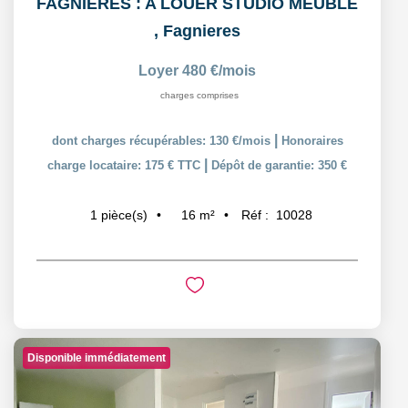
FAGNIERES : A LOUER STUDIO MEUBLÉ
,
Fagnieres
Loyer 480 €/mois
charges comprises
|
dont charges récupérables: 130 €/mois
Honoraires
|
charge locataire: 175 € TTC
Dépôt de garantie: 350 €
16
m²
Réf :
10028
1
pièce(s)
Disponible immédiatement