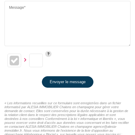
Message*
Envoyer le message
« Les informations recueillies sur ce formulaire sont enregistrées dans un fichier
informatisé par ALESIA IMMOBILIER Chalons en champagne pour gérer votre
demande de contact. Elles sont conservées pour la durée nécessaire à la gestion de
la relation client dans le respect des prescriptions légales applicables et sont
destinées à nos conseillers Conformément à la loi « informatique et libertés », vous
pouvez exercer votre droit d'accès aux données vous concernant et les faire rectifier
en contactant ALESIA IMMOBILIER Chalons en champagne agence@alesia-
immobilier.fr. Nous vous informons de l'existence de la liste d'opposition au
démarchage téléphonique « Bloctel », sur laquelle vous pouvez vous inscrire ici :