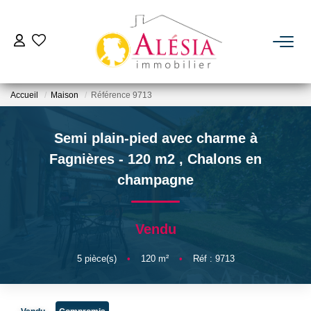
ACHETER
Accueil
Maison
Référence 9713
LOUER
Semi plain-pied avec charme à
BIENS VENDUS / LOUÉS
Fagnières - 120 m2
,
Chalons en
champagne
ESTIMER
Vendu
NOTRE AGENCE
5
pièce(s)
•
120
m²
•
Réf : 9713
Qui Sommes Nous