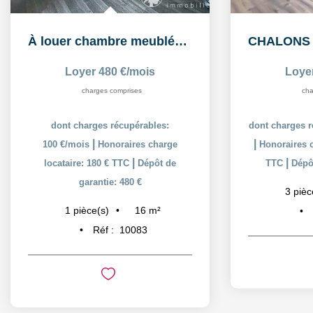
À louer chambre meublée de 16,26 m² dans un logement...
Loyer 480 €/mois
Loye
charges comprises
cha
dont charges récupérables:
dont charges r
|
|
100 €/mois
Honoraires charge
Honoraires c
|
|
locataire: 180 € TTC
Dépôt de
TTC
Dépôt
garantie: 480 €
3
pièc
16
m²
1
pièce(s)
Réf :
10083