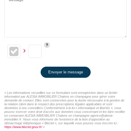
Envoyer le message
« Les informations recueillies sur ce formulaire sont enregistrées dans un fichier
informatisé par ALESIA IMMOBILIER Chalons en champagne pour gérer votre
demande de contact. Elles sont conservées pour la durée nécessaire à la gestion de
la relation client dans le respect des prescriptions légales applicables et sont
destinées à nos conseillers Conformément à la loi « informatique et libertés », vous
pouvez exercer votre droit d'accès aux données vous concernant et les faire rectifier
en contactant ALESIA IMMOBILIER Chalons en champagne agence@alesia-
immobilier.fr. Nous vous informons de l'existence de la liste d'opposition au
démarchage téléphonique « Bloctel », sur laquelle vous pouvez vous inscrire ici :
https://www.bloctel.gouv.fr/
»