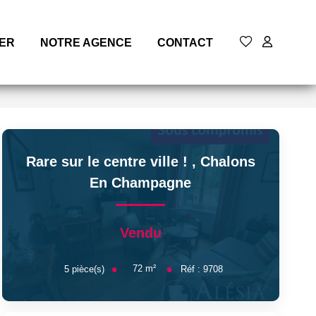
MER
NOTRE AGENCE
CONTACT
Rare sur le centre ville !
,
Chalons
En Champagne
Vendu
72
m²
5
pièce(s)
Réf :
9708