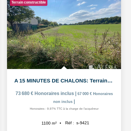
Terrain constructible
A 15 MINUTES DE CHALONS: Terrain à bâtir viabilisé de...
73 680 €
Honoraires inclus
|
67 000 €
Honoraires
|
non inclus
Honoraires : 9,97% TTC à la charge de l'acquéreur
Réf :
s-9421
1100
m²