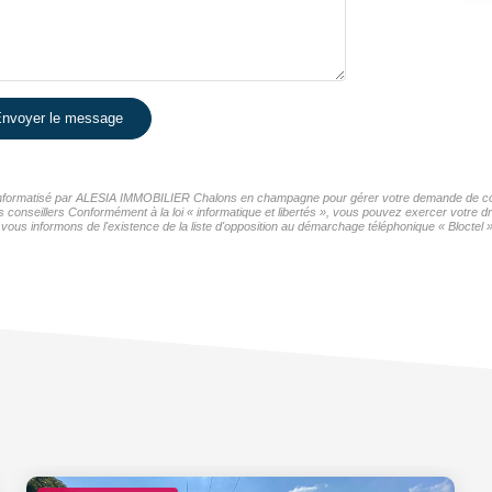
nvoyer le message
er informatisé par ALESIA IMMOBILIER Chalons en champagne pour gérer votre demande de cont
os conseillers Conformément à la loi « informatique et libertés », vous pouvez exercer votre d
nformons de l'existence de la liste d'opposition au démarchage téléphonique « Bloctel », 