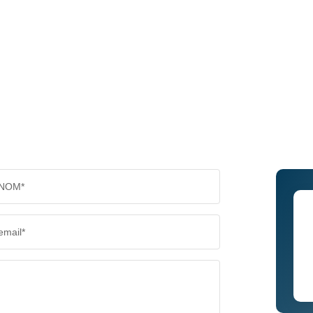
NOM*
email*