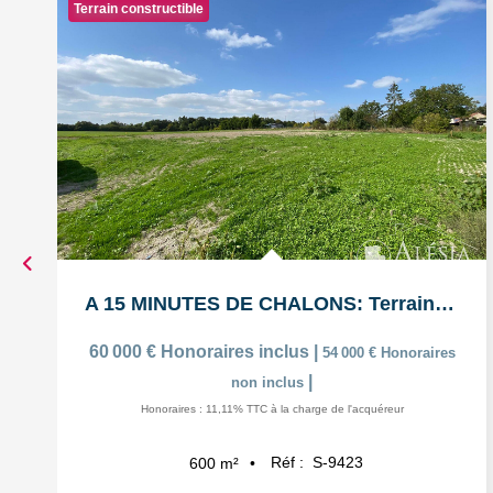
Terrain constructible
A 15 MINUTES DE CHALONS: Terrain à bâtir viabilisé de 600m²
60 000 €
Honoraires inclus
|
54 000 €
Honoraires
|
non inclus
Honoraires : 11,11% TTC à la charge de l'acquéreur
Réf :
S-9423
600
m²