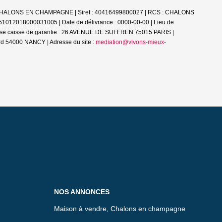
51000 CHALONS EN CHAMPAGNE | Siret : 40416499800027 | RCS : CHALONS
 51012018000031005 | Date de délivrance : 0000-00-00 | Lieu de
esse caisse de garantie : 26 AVENUE DE SUFFREN 75015 PARIS |
d 54000 NANCY | Adresse du site :
mediation@vivons-mieux-
NOS ANNONCES
Maison à vendre, Chalons en champagne