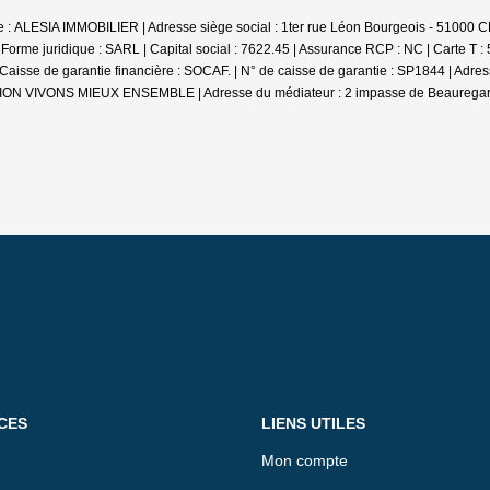
iale : ALESIA IMMOBILIER | Adresse siège social : 1ter rue Léon Bourgeois - 
e juridique : SARL | Capital social : 7622.45 | Assurance RCP : NC |
Carte T :
se de garantie financière : SOCAF. | N° de caisse de garantie : SP1844 | Adr
DIATION VIVONS MIEUX ENSEMBLE | Adresse du médiateur : 2 impasse de Beauregar
CES
LIENS UTILES
Mon compte