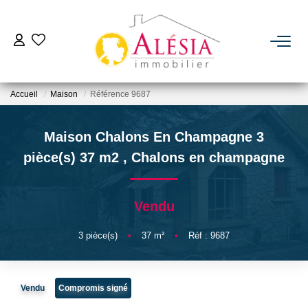
ACHETER
Accueil
Maison
Référence 9687
LOUER
Maison Chalons En Champagne 3
BIENS VENDUS / LOUÉS
pièce(s) 37 m2
,
Chalons en champagne
ESTIMER
Vendu
NOTRE AGENCE
3
pièce(s)
•
37
m²
•
Réf : 9687
Qui Sommes Nous
Vendu
Compromis signé