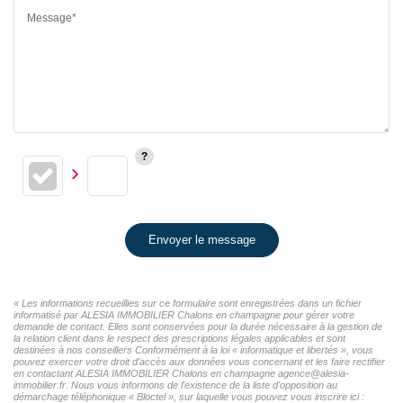
Message*
Envoyer le message
« Les informations recueillies sur ce formulaire sont enregistrées dans un fichier
informatisé par ALESIA IMMOBILIER Chalons en champagne pour gérer votre
demande de contact. Elles sont conservées pour la durée nécessaire à la gestion de
la relation client dans le respect des prescriptions légales applicables et sont
destinées à nos conseillers Conformément à la loi « informatique et libertés », vous
pouvez exercer votre droit d'accès aux données vous concernant et les faire rectifier
en contactant ALESIA IMMOBILIER Chalons en champagne agence@alesia-
immobilier.fr. Nous vous informons de l'existence de la liste d'opposition au
démarchage téléphonique « Bloctel », sur laquelle vous pouvez vous inscrire ici :