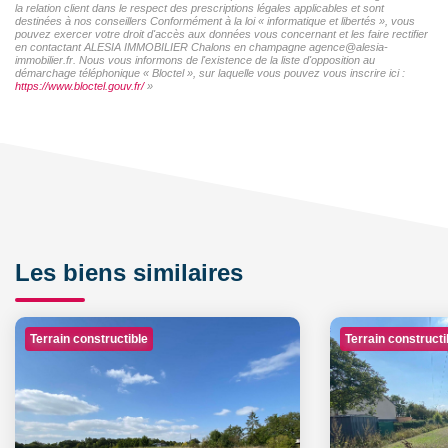
la relation client dans le respect des prescriptions légales applicables et sont
destinées à nos conseillers Conformément à la loi « informatique et libertés », vous
pouvez exercer votre droit d'accès aux données vous concernant et les faire rectifier
en contactant ALESIA IMMOBILIER Chalons en champagne agence@alesia-
immobilier.fr. Nous vous informons de l'existence de la liste d'opposition au
démarchage téléphonique « Bloctel », sur laquelle vous pouvez vous inscrire ici :
https://www.bloctel.gouv.fr/
»
Les biens similaires
Terrain constructible
Terrain constructi