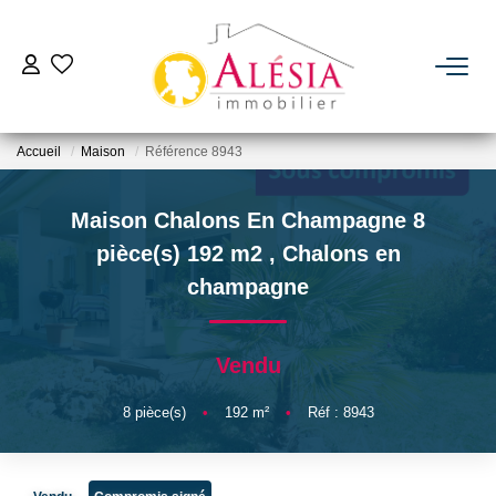
ACHETER
Accueil
Maison
Référence 8943
LOUER
Maison Chalons En Champagne 8
BIENS VENDUS / LOUÉS
pièce(s) 192 m2
,
Chalons en
champagne
ESTIMER
Vendu
NOTRE AGENCE
8
pièce(s)
•
192
m²
•
Réf : 8943
Qui Sommes Nous