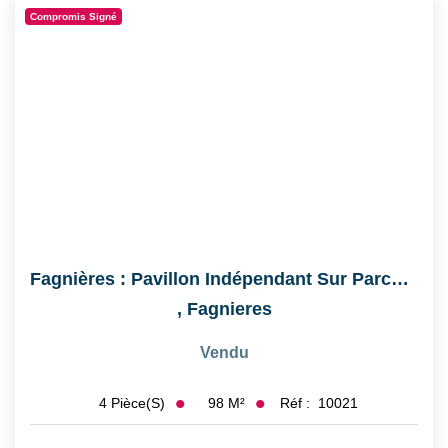
CONTACT
Compromis Signé
Fagnières : Pavillon Indépendant Sur Parcelle 1029 M²
,
Fagnieres
Vendu
98
M²
Réf :
10021
4
Pièce(s)