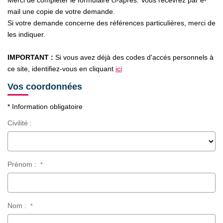
Merci de compléter le formulaire ci-après. Vous recevrez par e-
CONTACT
mail une copie de votre demande.
Si votre demande concerne des références particulières, merci de
les indiquer.
IMPORTANT :
Si vous avez déjà des codes d'accés personnels à
ce site, identifiez-vous en cliquant
ici
Vos coordonnées
* Information obligatoire
Civilité :
Prénom :
*
Nom :
*