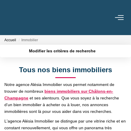
ACHETER
Accueil
Immobilier
LOUER
Modifier les critères de recherche
Localisation
Type de transaction
Surface min
BIENS VENDUS / LOUÉS
Tous nos biens immobiliers
Type de bien
Plus de critères
Budget max
ESTIMER
Notre agence Alésia Immobilier vous permet notamment de
trouver de nombreux
biens immobiliers sur Châlons-en-
Créer une alerte
Champagne
et ses alentours. Que vous soyez à la recherche
NOTRE AGENCE
d’un bien immobilier à acheter ou à louer, nos annonces
immobilières sont là pour vous aider dans vos recherches.
Qui Sommes Nous
L'agence Alésia Immobilier se distingue par une vitrine riche et en
constant renouvellement, qui vous offre un panorama très