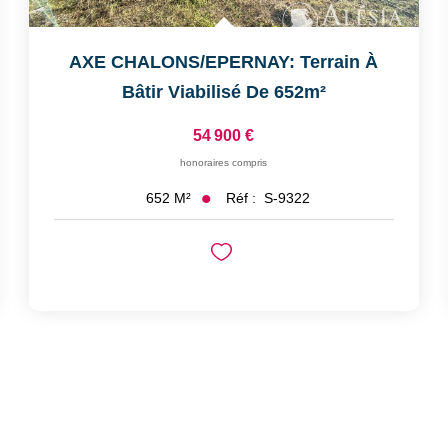
AXE CHALONS/EPERNAY: Terrain À
Bâtir Viabilisé De 652m²
54 900 €
honoraires compris
Réf :
S-9322
652
M²