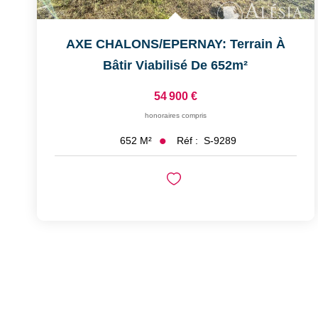
AXE CHALONS/EPERNAY: Terrain À
Bâtir Viabilisé De 652m²
54 900 €
honoraires compris
Réf :
S-9289
652
M²