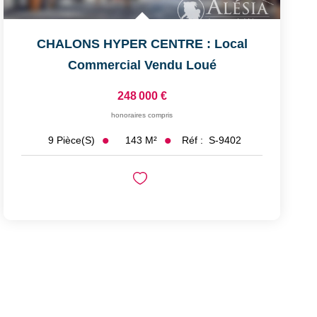
CHALONS HYPER CENTRE : Local
Commercial Vendu Loué
248 000 €
honoraires compris
143
M²
Réf :
S-9402
9
Pièce(s)