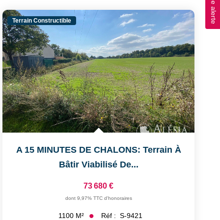
Terrain Constructible
A 15 MINUTES DE CHALONS: Terrain À
Bâtir Viabilisé De...
73 680 €
dont 9,97% TTC d'honoraires
Réf :
S-9421
1100
M²