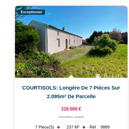
Exceptionnel
COURTISOLS: Longère De 7 Pièces Sur
2.095m² De Parcelle
316 000 €
honoraires compris
237
M²
Réf :
9889
7
Pièce(s)